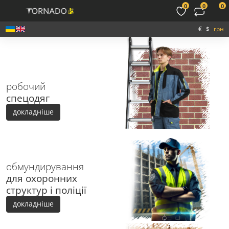
0
0
0
€
$
грн
робочий
спецодяг
докладніше
обмундирування
для охоронних
структур і поліції
докладніше