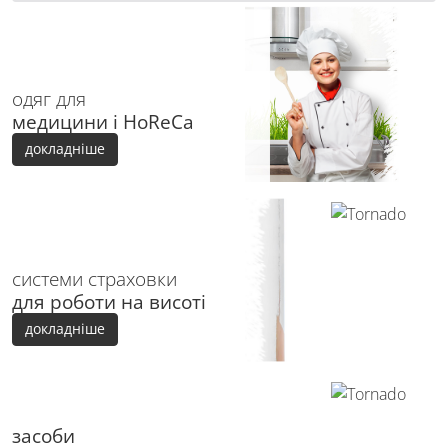
одяг для
медицини і HoReCa
докладніше
системи страховки
для роботи на висоті
докладніше
засоби