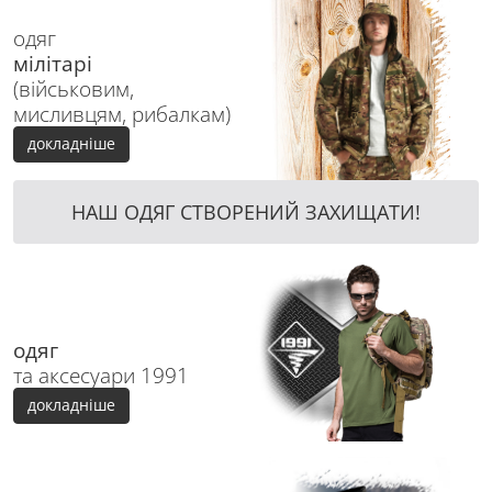
одяг
мілітарі
(військовим,
мисливцям, рибалкам)
докладніше
НАШ ОДЯГ СТВОРЕНИЙ ЗАХИЩАТИ!
одяг
та аксесуари 1991
докладніше